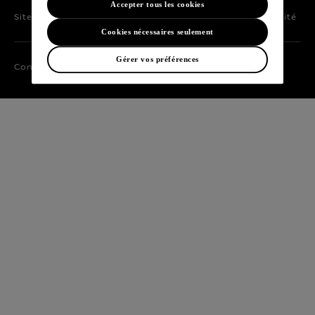
Accepter tous les cookies
Sites mondiaux
Plan du site
Presse
Recrutement
Accessibilité
Cookies nécessaires seulement
Gérer vos préférences
Confidentialité
Cookies
Mentions légales