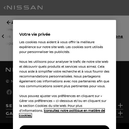
All - New MICRA
té
Alimentez
Nissan
Comparer
Simulateur
All
Votre vie privée
vos
Charge
toutes les
d’autonomie
specifications
Les cookies nous aident à vous offrir la meilleure
appareils
finitions
expérience sur notre site Web. Les cookies sont utilisés
pour personnaliser les publicités.
Nous les utilisons pour analyser le trafic de notre site Web
et découvrir quels produits et services vous aimez. Cela
nous aide à simplifier votre recherche et à vous fournir des
recommandations personnalisées. Nous partageons
© Nissan 2026
également ces informations avec nos partenaires afin que
nos communications soient plus pertinentes pour vous.
Vous pouvez ajuster vos préférences en cliquant sur «
Gérer vos préférences » ci-dessous et/ou en cliquant sur
SERVICE RELATION CLIENTS
la section Cookies du site Web. Pour plus
d'informations,
consultez notre politique en matière de
GAMME
cookies.