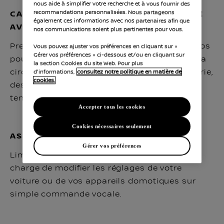
nous aide à simplifier votre recherche et à vous fournir des
CALCULATEUR D’ITINÉRAIRE EMBARQUÉ
recommandations personnalisées. Nous partageons
également ces informations avec nos partenaires afin que
AVEC GOOGLE MAPS
nos communications soient plus pertinentes pour vous.
Prenez la route sereinement avec Google Maps
Vous pouvez ajuster vos préférences en cliquant sur «
Gérer vos préférences » ci-dessous et/ou en cliquant sur
pour planifier votre itinéraire en fonction de la
la section Cookies du site Web. Pour plus
circulation en temps réel, du niveau de batterie,
d'informations,
consultez notre politique en matière de
cookies.
des bornes de recharge disponibles et du
temps de charge.
Accepter tous les cookies
Cookies nécessaires seulement
ASSISTANT GOOGLE
Gérer vos préférences
Limitez les distractions au volant : Google se
charge de modifier les réglages de votre
voiture ou de vos appareils domotiques sur
simple commande vocale.