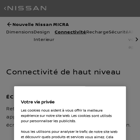
Nouvelle Nissan MICRA
Dimensions
Design
Connectivité
Recharge
Sécurité
Alim
Interieur
vos
appa
Connectivité de haut niveau
ÉCRAN DE 10,1 POUCES
Votre vie privée
Retrouvez tous vos réglages de conduite et
Les cookies nous aident à vous offrir la meilleure
applications indispensables sur un double
expérience sur notre site Web. Les cookies sont utilisés
pour personnaliser les publicités.
écran tactile de 10,1 pouces à haute résolution.
Nous les utilisons pour analyser le trafic de notre site Web
et découvrir quels produits et services vous aimez. Cela